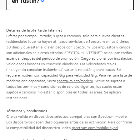
en Tustin?
Detalles de la oferta de Internet
Oferta por tiempo limitado; sujeta a cambios; solo para nuevos clientes
residenciales (que no hayan utilizado servicios de Spectrum en los últimos
30 días) y que estén al día en pagos con Spectrum. Los impuestos y cargos
son adicionales en ciertos estados. SPECTRUM INTERNET: se aplican tarifas
estándar después del período de promoción. Cargo adicional por instalación.
Velocidades basadas en conexión alámbrica. Las velocidades reales
(incluyendo conexión inalámbrica) varían y no están garantizadas. Se
requiere módem con capacidad Gig para velocidad Gig. Para ver una lista de
módems con capacidad, visita
spectrum.net/modem
. Servicios sujetos a
todos los términos y condiciones de servicio vigentes, los cuales están
sujetos a cambios. No están disponibles en todas las áreas. Se aplican
restricciones.
Términos y condiciones
Oferta válida en dispositivos selectos, compatibles con Spectrum Mobile.
Los dispositivos deben desbloquearse antes de su activación. Para confirmar
la compatibilidad del dispositivo, visita
spectrum.com/mobile/byod
.