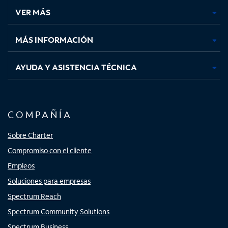
una
una
una
una
VER MÁS
pestaña
pestaña
pestaña
pestaña
nueva
nueva
nueva
nueva
MÁS INFORMACIÓN
AYUDA Y ASISTENCIA TÉCNICA
COMPAÑÍA
Sobre Charter
Compromiso con el cliente
Empleos
Soluciones para empresas
Spectrum Reach
Spectrum Community Solutions
Spectrum Business