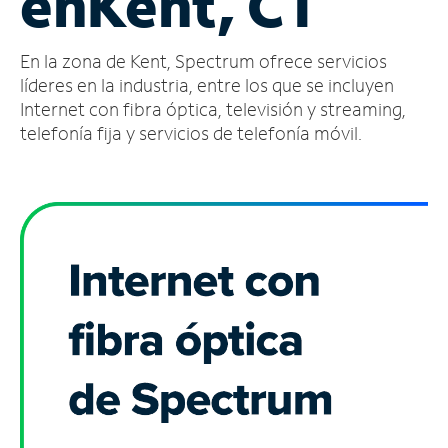
en
Kent, CT
Administrar
En la zona de Kent, Spectrum ofrece servicios
cuenta
Encuentra
líderes en la industria, entre los que se incluyen
una
Internet con fibra óptica, televisión y streaming,
tienda
telefonía fija y servicios de telefonía móvil.