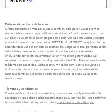
en Kent?
Detalles de la oferta de Internet
Oferta por tiempo limitado; sujeta a cambios; solo para nuevos clientes
residenciales (que no hayan utilizado servicios de Spectrum en los últimos
30 días) y que estén al día en pagos con Spectrum. Los impuestos y cargos
son adicionales en ciertos estados. SPECTRUM INTERNET: se aplican tarifas
estándar después del período de promoción. Cargo adicional por instalación.
Velocidades basadas en conexión alámbrica. Las velocidades reales
(incluyendo conexión inalámbrica) varían y no están garantizadas. Se
requiere módem con capacidad Gig para velocidad Gig. Para ver una lista de
módems con capacidad, visita
spectrum.net/modem
. Servicios sujetos a
todos los términos y condiciones de servicio vigentes, los cuales están
sujetos a cambios. No están disponibles en todas las áreas. Se aplican
restricciones.
Términos y condiciones
Oferta válida en dispositivos selectos, compatibles con Spectrum Mobile.
Los dispositivos deben desbloquearse antes de su activación. Para confirmar
la compatibilidad del dispositivo, visita
spectrum.com/mobile/byod
.