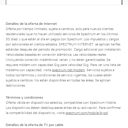
Detalles de la oferta de Internet
Oferta por tiempo limitado; sujeta a cambios; solo para nuevos clientes
residenciales (que no hayan utilizado servicios de Spectrum en los últimos
30 días) y que estén al día en pagos con Spectrum. Los impuestos y cargos
son adicionales en ciertos estados. SPECTRUM INTERNET: se aplican tarifas
estándar después del período de promoción. Cargo adicional por instalación.
Velocidades basadas en conexión alámbrica. Las velocidades reales
(incluyendo conexión inalámbrica) varían y no están garantizadas. Se
requiere módem con capacidad Gig para velocidad Gig. Para ver una lista de
módems con capacidad, visita
spectrum.net/modem
. Servicios sujetos a
todos los términos y condiciones de servicio vigentes, los cuales están
sujetos a cambios. No están disponibles en todas las áreas. Se aplican
restricciones.
Términos y condiciones
Oferta válida en dispositivos selectos, compatibles con Spectrum Mobile.
Los dispositivos deben desbloquearse antes de su activación. Para confirmar
la compatibilidad del dispositivo, visita
spectrum.com/mobile/byod
.
Detalles de la oferta de TV por cable