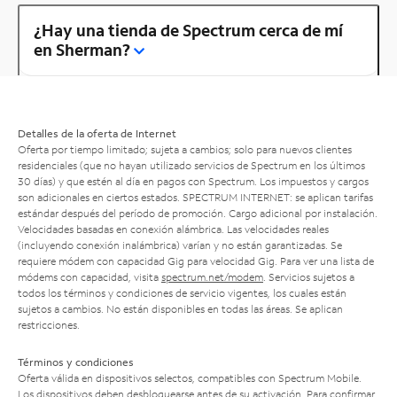
¿Hay una tienda de Spectrum cerca de mí
en Sherman?
Detalles de la oferta de Internet
Oferta por tiempo limitado; sujeta a cambios; solo para nuevos clientes
residenciales (que no hayan utilizado servicios de Spectrum en los últimos
30 días) y que estén al día en pagos con Spectrum. Los impuestos y cargos
son adicionales en ciertos estados. SPECTRUM INTERNET: se aplican tarifas
estándar después del período de promoción. Cargo adicional por instalación.
Velocidades basadas en conexión alámbrica. Las velocidades reales
(incluyendo conexión inalámbrica) varían y no están garantizadas. Se
requiere módem con capacidad Gig para velocidad Gig. Para ver una lista de
módems con capacidad, visita
spectrum.net/modem
. Servicios sujetos a
todos los términos y condiciones de servicio vigentes, los cuales están
sujetos a cambios. No están disponibles en todas las áreas. Se aplican
restricciones.
Términos y condiciones
Oferta válida en dispositivos selectos, compatibles con Spectrum Mobile.
Los dispositivos deben desbloquearse antes de su activación. Para confirmar