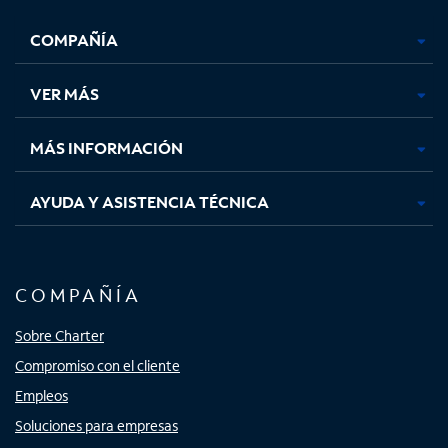
se
se
se
se
COMPAÑÍA
abre
abre
abre
abre
en
en
en
en
una
una
una
una
VER MÁS
pestaña
pestaña
pestaña
pestaña
nueva
nueva
nueva
nueva
MÁS INFORMACIÓN
AYUDA Y ASISTENCIA TÉCNICA
COMPAÑÍA
Sobre Charter
Compromiso con el cliente
Empleos
Soluciones para empresas