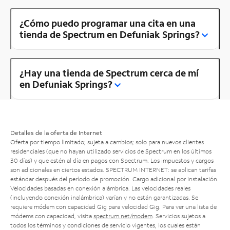
¿Cómo puedo programar una cita en una
tienda de Spectrum en Defuniak Springs?
¿Hay una tienda de Spectrum cerca de mí
en Defuniak Springs?
Detalles de la oferta de Internet
Oferta por tiempo limitado; sujeta a cambios; solo para nuevos clientes
residenciales (que no hayan utilizado servicios de Spectrum en los últimos
30 días) y que estén al día en pagos con Spectrum. Los impuestos y cargos
son adicionales en ciertos estados. SPECTRUM INTERNET: se aplican tarifas
estándar después del período de promoción. Cargo adicional por instalación.
Velocidades basadas en conexión alámbrica. Las velocidades reales
(incluyendo conexión inalámbrica) varían y no están garantizadas. Se
requiere módem con capacidad Gig para velocidad Gig. Para ver una lista de
módems con capacidad, visita
spectrum.net/modem
. Servicios sujetos a
todos los términos y condiciones de servicio vigentes, los cuales están