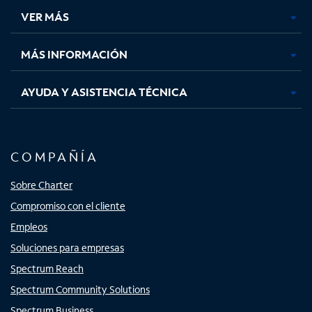
una
una
una
una
VER MÁS
pestaña
pestaña
pestaña
pestaña
nueva
nueva
nueva
nueva
MÁS INFORMACIÓN
AYUDA Y ASISTENCIA TÉCNICA
COMPAÑÍA
Sobre Charter
Compromiso con el cliente
Empleos
Soluciones para empresas
Spectrum Reach
Spectrum Community Solutions
Spectrum Business