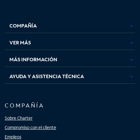
Facebook,
Instagram,
Youtube,
X,
se
se
se
se
COMPAÑÍA
abre
abre
abre
abre
en
en
en
en
una
una
una
una
VER MÁS
pestaña
pestaña
pestaña
pestaña
nueva
nueva
nueva
nueva
MÁS INFORMACIÓN
AYUDA Y ASISTENCIA TÉCNICA
COMPAÑÍA
Sobre Charter
Compromiso con el cliente
Empleos