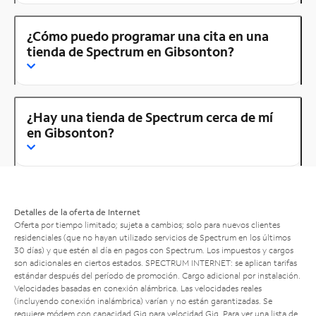
¿Cómo puedo programar una cita en una
tienda de Spectrum en Gibsonton?
¿Hay una tienda de Spectrum cerca de mí
en Gibsonton?
Detalles de la oferta de Internet
Oferta por tiempo limitado; sujeta a cambios; solo para nuevos clientes
residenciales (que no hayan utilizado servicios de Spectrum en los últimos
30 días) y que estén al día en pagos con Spectrum. Los impuestos y cargos
son adicionales en ciertos estados. SPECTRUM INTERNET: se aplican tarifas
estándar después del período de promoción. Cargo adicional por instalación.
Velocidades basadas en conexión alámbrica. Las velocidades reales
(incluyendo conexión inalámbrica) varían y no están garantizadas. Se
requiere módem con capacidad Gig para velocidad Gig. Para ver una lista de