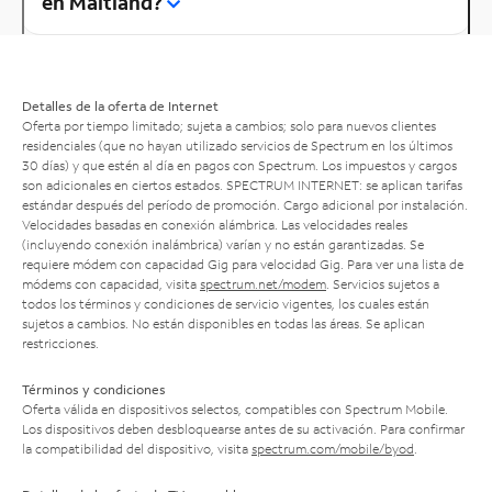
en Maitland?
Detalles de la oferta de Internet
Oferta por tiempo limitado; sujeta a cambios; solo para nuevos clientes
residenciales (que no hayan utilizado servicios de Spectrum en los últimos
30 días) y que estén al día en pagos con Spectrum. Los impuestos y cargos
son adicionales en ciertos estados. SPECTRUM INTERNET: se aplican tarifas
estándar después del período de promoción. Cargo adicional por instalación.
Velocidades basadas en conexión alámbrica. Las velocidades reales
(incluyendo conexión inalámbrica) varían y no están garantizadas. Se
requiere módem con capacidad Gig para velocidad Gig. Para ver una lista de
módems con capacidad, visita
spectrum.net/modem
. Servicios sujetos a
todos los términos y condiciones de servicio vigentes, los cuales están
sujetos a cambios. No están disponibles en todas las áreas. Se aplican
restricciones.
Términos y condiciones
Oferta válida en dispositivos selectos, compatibles con Spectrum Mobile.
Los dispositivos deben desbloquearse antes de su activación. Para confirmar
la compatibilidad del dispositivo, visita
spectrum.com/mobile/byod
.