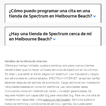
¿Cómo puedo programar una cita en una
tienda de Spectrum en Melbourne Beach?
¿Hay una tienda de Spectrum cerca de mí
en Melbourne Beach?
Detalles de la oferta de Internet
Oferta por tiempo limitado; sujeta a cambios; solo para nuevos clientes
residenciales (que no hayan utilizado servicios de Spectrum en los últimos
30 días) y que estén al día en pagos con Spectrum. Los impuestos y cargos
son adicionales en ciertos estados. SPECTRUM INTERNET: se aplican tarifas
estándar después del período de promoción. Cargo adicional por instalación.
Velocidades basadas en conexión alámbrica. Las velocidades reales
(incluyendo conexión inalámbrica) varían y no están garantizadas. Se
requiere módem con capacidad Gig para velocidad Gig. Para ver una lista de
módems con capacidad, visita
spectrum.net/modem
. Servicios sujetos a
todos los términos y condiciones de servicio vigentes, los cuales están