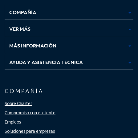
se
se
se
se
COMPAÑÍA
abre
abre
abre
abre
en
en
en
en
una
una
una
una
VER MÁS
pestaña
pestaña
pestaña
pestaña
nueva
nueva
nueva
nueva
MÁS INFORMACIÓN
AYUDA Y ASISTENCIA TÉCNICA
COMPAÑÍA
Sobre Charter
Compromiso con el cliente
Empleos
Soluciones para empresas