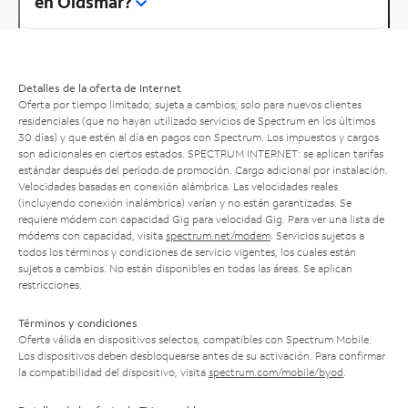
en Oldsmar?
Detalles de la oferta de Internet
Oferta por tiempo limitado; sujeta a cambios; solo para nuevos clientes
residenciales (que no hayan utilizado servicios de Spectrum en los últimos
30 días) y que estén al día en pagos con Spectrum. Los impuestos y cargos
son adicionales en ciertos estados. SPECTRUM INTERNET: se aplican tarifas
estándar después del período de promoción. Cargo adicional por instalación.
Velocidades basadas en conexión alámbrica. Las velocidades reales
(incluyendo conexión inalámbrica) varían y no están garantizadas. Se
requiere módem con capacidad Gig para velocidad Gig. Para ver una lista de
módems con capacidad, visita
spectrum.net/modem
. Servicios sujetos a
todos los términos y condiciones de servicio vigentes, los cuales están
sujetos a cambios. No están disponibles en todas las áreas. Se aplican
restricciones.
Términos y condiciones
Oferta válida en dispositivos selectos, compatibles con Spectrum Mobile.
Los dispositivos deben desbloquearse antes de su activación. Para confirmar
la compatibilidad del dispositivo, visita
spectrum.com/mobile/byod
.