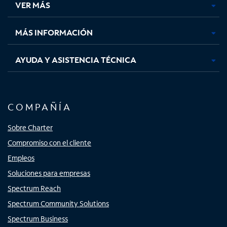
VER MÁS
pestaña
pestaña
pestaña
pestaña
nueva
nueva
nueva
nueva
MÁS INFORMACIÓN
AYUDA Y ASISTENCIA TÉCNICA
COMPAÑÍA
Sobre Charter
Compromiso con el cliente
Empleos
Soluciones para empresas
Spectrum Reach
Spectrum Community Solutions
Spectrum Business