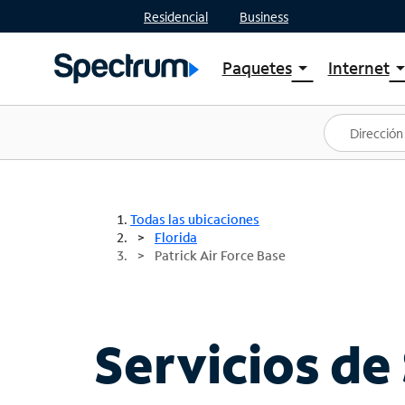
Residencial
Business
Paquetes
Internet
arrow_drop_down
arrow_drop
Ver paquetes
Spectr
Spectrum One
Planes
Mejores ofertas
Spectr
Ofertas en tu área
Intern
Todas las ubicaciones
Florida
Patrick Air Force Base
Servicios de