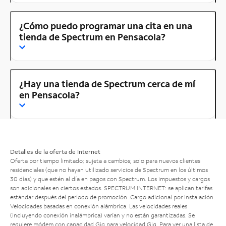
¿Cómo puedo programar una cita en una
tienda de Spectrum en Pensacola?
¿Hay una tienda de Spectrum cerca de mí
en Pensacola?
Detalles de la oferta de Internet
Oferta por tiempo limitado; sujeta a cambios; solo para nuevos clientes
residenciales (que no hayan utilizado servicios de Spectrum en los últimos
30 días) y que estén al día en pagos con Spectrum. Los impuestos y cargos
son adicionales en ciertos estados. SPECTRUM INTERNET: se aplican tarifas
estándar después del período de promoción. Cargo adicional por instalación.
Velocidades basadas en conexión alámbrica. Las velocidades reales
(incluyendo conexión inalámbrica) varían y no están garantizadas. Se
requiere módem con capacidad Gig para velocidad Gig. Para ver una lista de