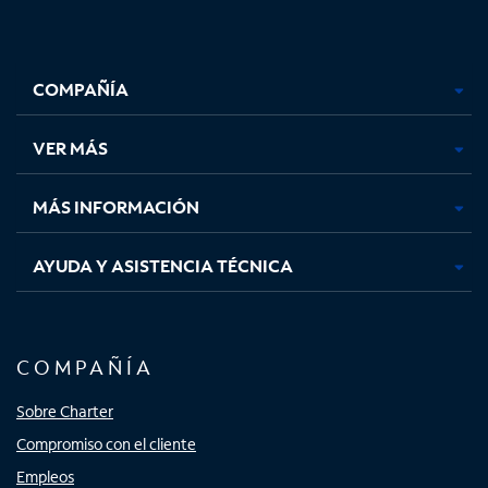
Facebook,
Instagram,
Youtube,
X,
se
se
se
se
COMPAÑÍA
abre
abre
abre
abre
en
en
en
en
una
una
una
una
VER MÁS
pestaña
pestaña
pestaña
pestaña
nueva
nueva
nueva
nueva
MÁS INFORMACIÓN
AYUDA Y ASISTENCIA TÉCNICA
COMPAÑÍA
Sobre Charter
Compromiso con el cliente
Empleos