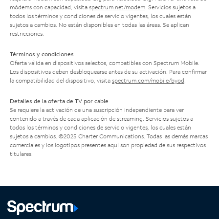
módems con capacidad, visita
spectrum.net/modem
. Servicios sujetos a
todos los términos y condiciones de servicio vigentes, los cuales están
sujetos a cambios. No están disponibles en todas las áreas. Se aplican
restricciones.
Términos y condiciones
Oferta válida en dispositivos selectos, compatibles con Spectrum Mobile.
Los dispositivos deben desbloquearse antes de su activación. Para confirmar
la compatibilidad del dispositivo, visita
spectrum.com/mobile/byod
.
Detalles de la oferta de TV por cable
Se requiere la activación de una suscripción independiente para ver
contenido a través de cada aplicación de streaming. Servicios sujetos a
todos los términos y condiciones de servicio vigentes, los cuales están
sujetos a cambios. ©2025 Charter Communications. Todas las demás marcas
comerciales y los logotipos presentes aquí son propiedad de sus respectivos
titulares.