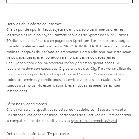
Detalles de la oferta de Internet
Oferta por tiempo limitado; sujeta a cambios; solo para nuevos clientes
residenciales (que no hayan utilizado servicios de Spectrum en los últimos
30 días) y que estén al día en pagos con Spectrum. Los impuestos y cargos
son adicionales en ciertos estados. SPECTRUM INTERNET: se aplican tarifas
estándar después del período de promoción. Cargo adicional por instalación.
Velocidades basadas en conexión alámbrica. Las velocidades reales
(incluyendo conexión inalámbrica) varían y no están garantizadas. Se
requiere módem con capacidad Gig para velocidad Gig. Para ver una lista de
módems con capacidad, visita
spectrum.net/modem
. Servicios sujetos a
todos los términos y condiciones de servicio vigentes, los cuales están
sujetos a cambios. No están disponibles en todas las áreas. Se aplican
restricciones.
Términos y condiciones
Oferta válida en dispositivos selectos, compatibles con Spectrum Mobile.
Los dispositivos deben desbloquearse antes de su activación. Para confirmar
la compatibilidad del dispositivo, visita
spectrum.com/mobile/byod
.
Detalles de la oferta de TV por cable