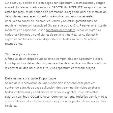
30 días) y que estén al día en pagos con Spectrum. Los impuestos y cargos
son adicionales en ciertos estados. SPECTRUM INTERNET: se aplican tarifas
estándar después del período de promoción. Cargo adicional por instalación.
Velocidades basadas en conexión alámbrica. Las velocidades reales
(incluyendo conexión inalámbrica) varían y no están garantizadas. Se
requiere módem con capacidad Gig para velocidad Gig. Para ver una lista de
módems con capacidad, visita
spectrum.net/modem
. Servicios sujetos a
todos los términos y condiciones de servicio vigentes, los cuales están
sujetos a cambios. No están disponibles en todas las áreas. Se aplican
restricciones.
Términos y condiciones
Oferta válida en dispositivos selectos, compatibles con Spectrum Mobile.
Los dispositivos deben desbloquearse antes de su activación. Para confirmar
la compatibilidad del dispositivo, visita
spectrum.com/mobile/byod
.
Detalles de la oferta de TV por cable
Se requiere la activación de una suscripción independiente para ver
contenido a través de cada aplicación de streaming. Servicios sujetos a
todos los términos y condiciones de servicio vigentes, los cuales están
sujetos a cambios. ©2025 Charter Communications. Todas las demás marcas
comerciales y los logotipos presentes aquí son propiedad de sus respectivos
titulares.