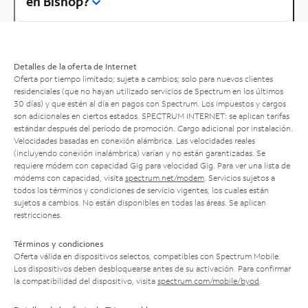
en Bishop?
Detalles de la oferta de Internet
Oferta por tiempo limitado; sujeta a cambios; solo para nuevos clientes
residenciales (que no hayan utilizado servicios de Spectrum en los últimos
30 días) y que estén al día en pagos con Spectrum. Los impuestos y cargos
son adicionales en ciertos estados. SPECTRUM INTERNET: se aplican tarifas
estándar después del período de promoción. Cargo adicional por instalación.
Velocidades basadas en conexión alámbrica. Las velocidades reales
(incluyendo conexión inalámbrica) varían y no están garantizadas. Se
requiere módem con capacidad Gig para velocidad Gig. Para ver una lista de
módems con capacidad, visita
spectrum.net/modem
. Servicios sujetos a
todos los términos y condiciones de servicio vigentes, los cuales están
sujetos a cambios. No están disponibles en todas las áreas. Se aplican
restricciones.
Términos y condiciones
Oferta válida en dispositivos selectos, compatibles con Spectrum Mobile.
Los dispositivos deben desbloquearse antes de su activación. Para confirmar
la compatibilidad del dispositivo, visita
spectrum.com/mobile/byod
.