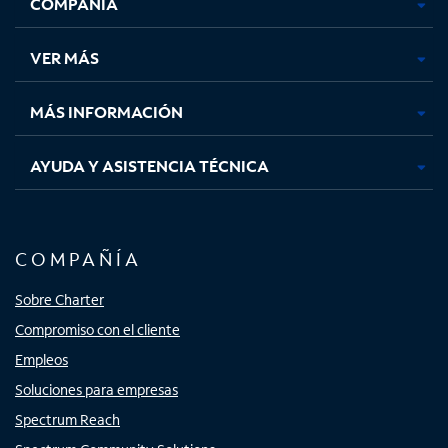
COMPAÑÍA
abre
abre
abre
abre
en
en
en
en
una
una
una
una
VER MÁS
pestaña
pestaña
pestaña
pestaña
nueva
nueva
nueva
nueva
MÁS INFORMACIÓN
AYUDA Y ASISTENCIA TÉCNICA
COMPAÑÍA
Sobre Charter
Compromiso con el cliente
Empleos
Soluciones para empresas
Spectrum Reach