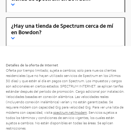
¿Hay una tienda de Spectrum cerca de mí
en Bowdon?
Detalles de la oferta de Internet
Oferta por tiempo limitado; sujeta a cambios; solo para nuevos clientes
residenciales (que no hayan utilizado servicios de Spectrum en los últimos
30 días) y que estén al día en pagos con Spectrum. Los impuestos y cargos
son adicionales en ciertos estados. SPECTRUM INTERNET: se aplican tarifas
estándar después del período de promoción. Cargo adicional por instalación.
Velocidades basadas en conexión alámbrica. Las velocidades reales
(incluyendo conexión inalámbrica) varían y no están garantizadas. Se
requiere módem con capacidad Gig para velocidad Gig. Para ver una lista de
módems con capacidad, visita
spectrum.net/modem
. Servicios sujetos a
todos los términos y condiciones de servicio vigentes, los cuales están
sujetos a cambios. No están disponibles en todas las áreas. Se aplican
restricciones.