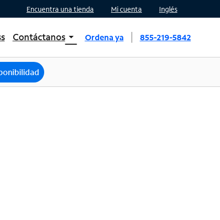
Encuentra una tienda
Mi cuenta
Inglés
ss
Contáctanos
arrow_drop_down
Ordena ya
855-219-5842
INTERNET, TV, AND HOME PHONE
Contacta a Spectrum
ponibilidad
Ayuda de Spectrum
Mobile
Contacta a Spectrum Mobile
Ayuda para Mobile
Encuentra una tienda