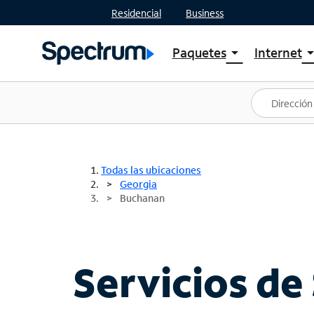
Residencial
Business
Paquetes
Internet
arrow_drop_down
arrow_drop
Ver paquetes
Spectr
Spectrum One
Planes
Mejores ofertas
Spectr
Ofertas en tu área
Intern
Todas las ubicaciones
Georgia
Buchanan
Servicios de