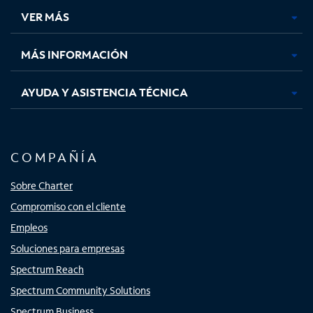
una
una
una
una
VER MÁS
pestaña
pestaña
pestaña
pestaña
nueva
nueva
nueva
nueva
MÁS INFORMACIÓN
AYUDA Y ASISTENCIA TÉCNICA
COMPAÑÍA
Sobre Charter
Compromiso con el cliente
Empleos
Soluciones para empresas
Spectrum Reach
Spectrum Community Solutions
Spectrum Business