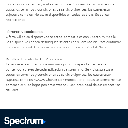
módems con capacidad, visita
spectrum.net/modem
. Servicios sujetos a
todos los términos y condiciones de servicio vigentes, los cuales están
sujetos a cambios. No están disponibles en todas las áreas. Se aplican
restricciones.
Términos y condiciones
Oferta válida en dispositivos selectos, compatibles con Spectrum Mobile.
Los dispositivos deben desbloquearse antes de su activación. Para confirmar
la compatibilidad del dispositivo, visita
spectrum.com/mobile/byod
.
Detalles de la oferta de TV por cable
Se requiere la activación de una suscripción independiente para ver
contenido a través de cada aplicación de streaming. Servicios sujetos a
todos los términos y condiciones de servicio vigentes, los cuales están
sujetos a cambios. ©2025 Charter Communications. Todas las demás marcas
comerciales y los logotipos presentes aquí son propiedad de sus respectivos
titulares.