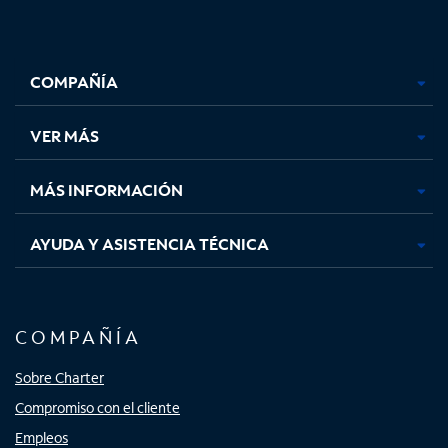
Facebook,
Instagram,
Youtube,
X,
se
se
se
se
COMPAÑÍA
abre
abre
abre
abre
en
en
en
en
una
una
una
una
VER MÁS
pestaña
pestaña
pestaña
pestaña
nueva
nueva
nueva
nueva
MÁS INFORMACIÓN
AYUDA Y ASISTENCIA TÉCNICA
COMPAÑÍA
Sobre Charter
Compromiso con el cliente
Empleos