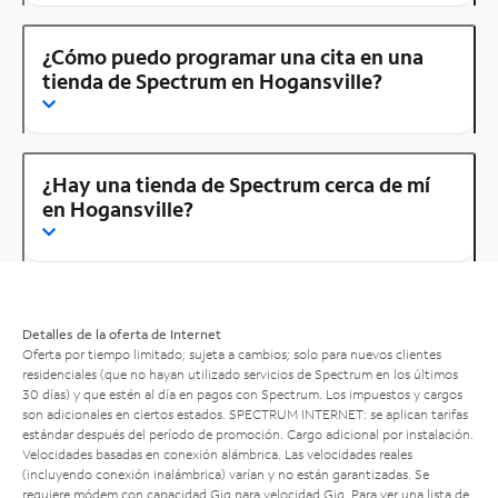
¿Cómo puedo programar una cita en una
tienda de Spectrum en Hogansville?
¿Hay una tienda de Spectrum cerca de mí
en Hogansville?
Detalles de la oferta de Internet
Oferta por tiempo limitado; sujeta a cambios; solo para nuevos clientes
residenciales (que no hayan utilizado servicios de Spectrum en los últimos
30 días) y que estén al día en pagos con Spectrum. Los impuestos y cargos
son adicionales en ciertos estados. SPECTRUM INTERNET: se aplican tarifas
estándar después del período de promoción. Cargo adicional por instalación.
Velocidades basadas en conexión alámbrica. Las velocidades reales
(incluyendo conexión inalámbrica) varían y no están garantizadas. Se
requiere módem con capacidad Gig para velocidad Gig. Para ver una lista de