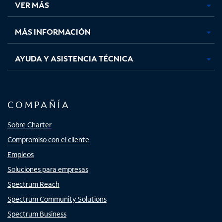
VER MÁS
pestaña
pestaña
pestaña
pestaña
nueva
nueva
nueva
nueva
MÁS INFORMACIÓN
AYUDA Y ASISTENCIA TÉCNICA
COMPAÑÍA
Sobre Charter
Compromiso con el cliente
Empleos
Soluciones para empresas
Spectrum Reach
Spectrum Community Solutions
Spectrum Business