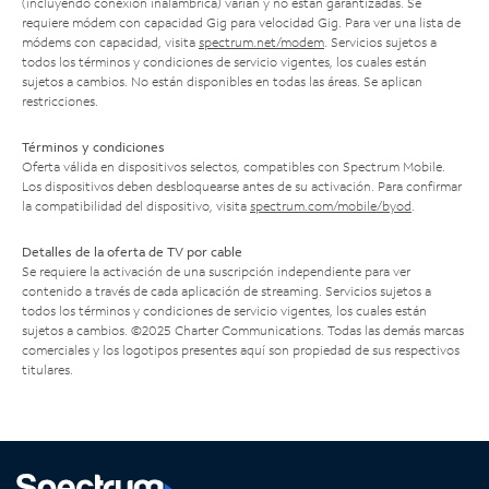
(incluyendo conexión inalámbrica) varían y no están garantizadas. Se
requiere módem con capacidad Gig para velocidad Gig. Para ver una lista de
módems con capacidad, visita
spectrum.net/modem
. Servicios sujetos a
todos los términos y condiciones de servicio vigentes, los cuales están
sujetos a cambios. No están disponibles en todas las áreas. Se aplican
restricciones.
Términos y condiciones
Oferta válida en dispositivos selectos, compatibles con Spectrum Mobile.
Los dispositivos deben desbloquearse antes de su activación. Para confirmar
la compatibilidad del dispositivo, visita
spectrum.com/mobile/byod
.
Detalles de la oferta de TV por cable
Se requiere la activación de una suscripción independiente para ver
contenido a través de cada aplicación de streaming. Servicios sujetos a
todos los términos y condiciones de servicio vigentes, los cuales están
sujetos a cambios. ©2025 Charter Communications. Todas las demás marcas
comerciales y los logotipos presentes aquí son propiedad de sus respectivos
titulares.