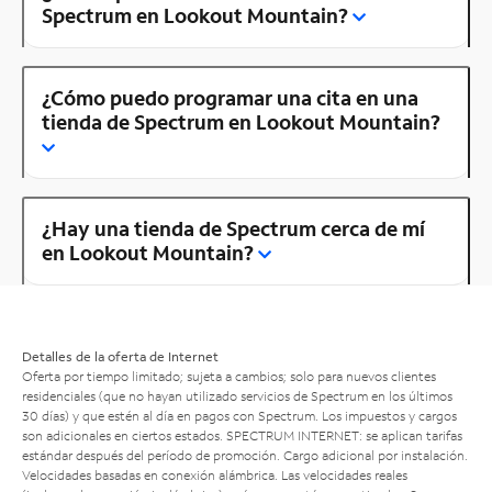
Spectrum en Lookout Mountain?
¿Cómo puedo programar una cita en una
tienda de Spectrum en Lookout Mountain?
¿Hay una tienda de Spectrum cerca de mí
en Lookout Mountain?
Detalles de la oferta de Internet
Oferta por tiempo limitado; sujeta a cambios; solo para nuevos clientes
residenciales (que no hayan utilizado servicios de Spectrum en los últimos
30 días) y que estén al día en pagos con Spectrum. Los impuestos y cargos
son adicionales en ciertos estados. SPECTRUM INTERNET: se aplican tarifas
estándar después del período de promoción. Cargo adicional por instalación.
Velocidades basadas en conexión alámbrica. Las velocidades reales