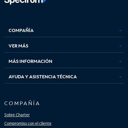
Facebook,
Instagram,
Youtube,
X,
se
se
se
se
COMPAÑÍA
abre
abre
abre
abre
en
en
en
en
una
una
una
una
VER MÁS
pestaña
pestaña
pestaña
pestaña
nueva
nueva
nueva
nueva
MÁS INFORMACIÓN
AYUDA Y ASISTENCIA TÉCNICA
COMPAÑÍA
Sobre Charter
Compromiso con el cliente