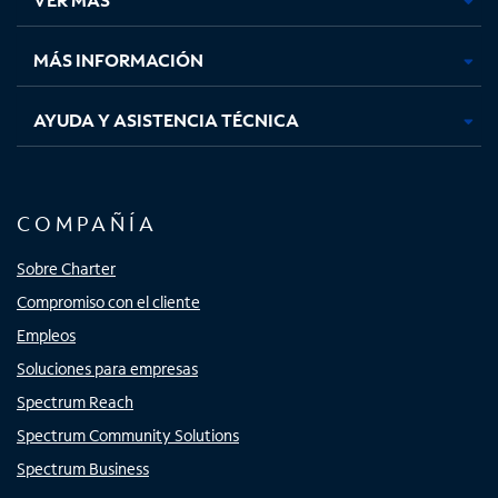
pestaña
pestaña
pestaña
pestaña
nueva
nueva
nueva
nueva
MÁS INFORMACIÓN
AYUDA Y ASISTENCIA TÉCNICA
COMPAÑÍA
Sobre Charter
Compromiso con el cliente
Empleos
Soluciones para empresas
Spectrum Reach
Spectrum Community Solutions
Spectrum Business