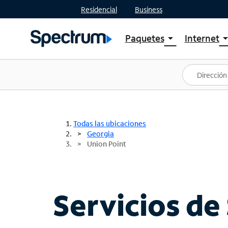
Residencial
Business
Paquetes
Internet
arrow_drop_down
arrow_drop
Ver paquetes
Spectr
Spectrum One
Planes
Mejores ofertas
Spectr
Ofertas en tu área
Intern
Todas las ubicaciones
Georgia
Union Point
Servicios de