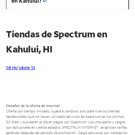
en Kahului?
Tiendas de Spectrum en
Kahului, HI
58 Ho'okele St
Detalles de la oferta de Internet
Oferta por tiempo limitado; sujeta a cambios; solo para nuevos clientes
residenciales (que no hayan utilizado servicios de Spectrum en los últimos
30 días) y que estén al día en pagos con Spectrum. Los impuestos y cargos
son adicionales en ciertos estados. SPECTRUM INTERNET: se aplican tarifas
estándar después del período de promoción. Cargo adicional por instalación.