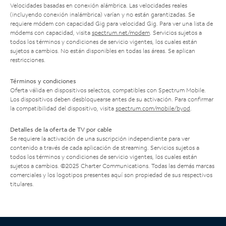
Velocidades basadas en conexión alámbrica. Las velocidades reales
(incluyendo conexión inalámbrica) varían y no están garantizadas. Se
requiere módem con capacidad Gig para velocidad Gig. Para ver una lista de
módems con capacidad, visita
spectrum.net/modem
. Servicios sujetos a
todos los términos y condiciones de servicio vigentes, los cuales están
sujetos a cambios. No están disponibles en todas las áreas. Se aplican
restricciones.
Términos y condiciones
Oferta válida en dispositivos selectos, compatibles con Spectrum Mobile.
Los dispositivos deben desbloquearse antes de su activación. Para confirmar
la compatibilidad del dispositivo, visita
spectrum.com/mobile/byod
.
Detalles de la oferta de TV por cable
Se requiere la activación de una suscripción independiente para ver
contenido a través de cada aplicación de streaming. Servicios sujetos a
todos los términos y condiciones de servicio vigentes, los cuales están
sujetos a cambios. ©2025 Charter Communications. Todas las demás marcas
comerciales y los logotipos presentes aquí son propiedad de sus respectivos
titulares.