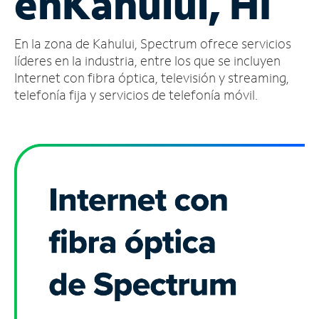
en
Kahului, HI
Administrar
En la zona de Kahului, Spectrum ofrece servicios
cuenta
Encuentra
líderes en la industria, entre los que se incluyen
una
Internet con fibra óptica, televisión y streaming,
tienda
telefonía fija y servicios de telefonía móvil.