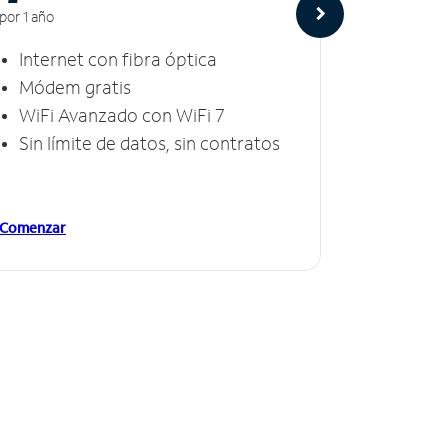
por 1 año
por 1 año
Internet con fibra óptica
Intern
Módem gratis
Módem
WiFi Avanzado con WiFi 7
Invinc
Sin límite de datos, sin contratos
Sin lí
Comenzar
Comenzar