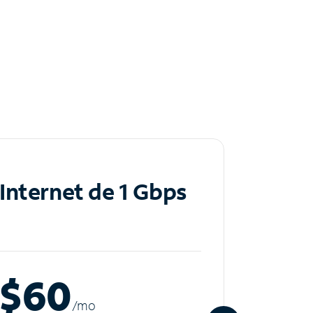
Internet de 1 Gbps
Inte
$60
$8
/m
o