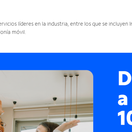
cios líderes en la industria, entre los que se incluyen In
fonía móvil.