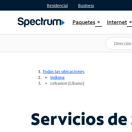
Residencial
Business
Paquetes
Internet
arrow_drop_down
arrow_drop
Ver paquetes
Spectr
Spectrum One
Planes
Mejores ofertas
Spectr
Ofertas en tu área
Intern
Todas las ubicaciones
Indiana
Lebanon (Líbano)
Servicios de