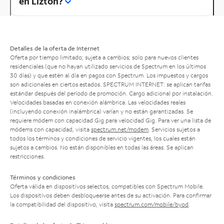
en Lizton?
Detalles de la oferta de Internet
Oferta por tiempo limitado; sujeta a cambios; solo para nuevos clientes
residenciales (que no hayan utilizado servicios de Spectrum en los últimos
30 días) y que estén al día en pagos con Spectrum. Los impuestos y cargos
son adicionales en ciertos estados. SPECTRUM INTERNET: se aplican tarifas
estándar después del período de promoción. Cargo adicional por instalación.
Velocidades basadas en conexión alámbrica. Las velocidades reales
(incluyendo conexión inalámbrica) varían y no están garantizadas. Se
requiere módem con capacidad Gig para velocidad Gig. Para ver una lista de
módems con capacidad, visita
spectrum.net/modem
. Servicios sujetos a
todos los términos y condiciones de servicio vigentes, los cuales están
sujetos a cambios. No están disponibles en todas las áreas. Se aplican
restricciones.
Términos y condiciones
Oferta válida en dispositivos selectos, compatibles con Spectrum Mobile.
Los dispositivos deben desbloquearse antes de su activación. Para confirmar
la compatibilidad del dispositivo, visita
spectrum.com/mobile/byod
.