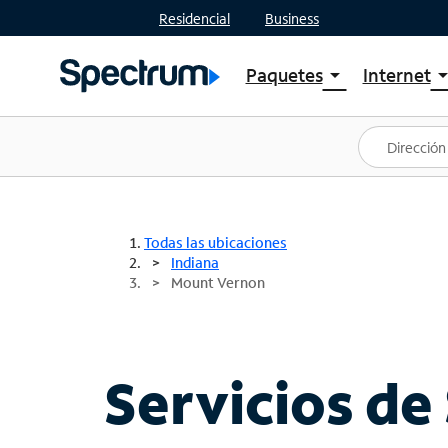
Residencial
Business
Paquetes
Internet
arrow_drop_down
arrow_drop
Ver paquetes
Spectr
Spectrum One
Planes
Mejores ofertas
Spectr
Ofertas en tu área
Intern
Todas las ubicaciones
Indiana
Mount Vernon
Servicios de