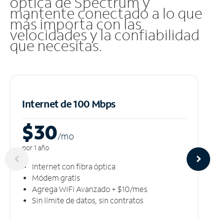
óptica de Spectrum y
mantente conectado a lo que
más importa con las
velocidades y la confiabilidad
que necesitas.
Internet de 100 Mbps
$30
/m
o
por 1 año
Internet con fibra óptica
Módem gratis
Agrega WiFi Avanzado + $10/mes
Sin límite de datos, sin contratos