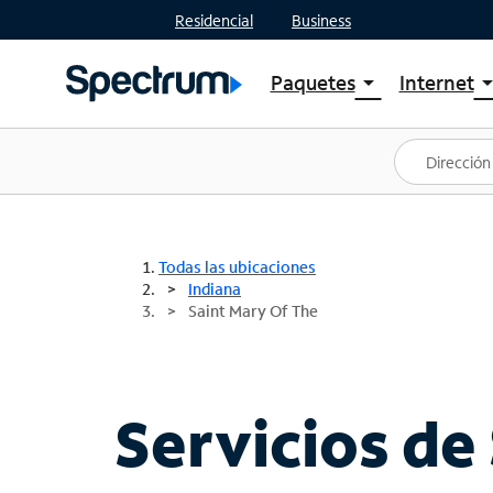
Residencial
Business
Paquetes
Internet
arrow_drop_down
arrow_drop
Ver paquetes
Spectr
Spectrum One
Planes
Mejores ofertas
Spectr
Ofertas en tu área
Intern
Todas las ubicaciones
Indiana
Saint Mary Of The
Servicios de