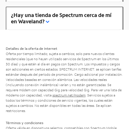
¿Hay una tienda de Spectrum cerca de mí
en Waveland?
Detalles de la oferta de Internet
Oferta por tiempo limitado; sujeta a cambios; solo para nuevos clientes
residenciales (que no hayan utilizado servicios de Spectrum en los últimos
30 días) y que estén al día en pagos con Spectrum. Los impuestos y cargos
son adicionales en ciertos estados. SPECTRUM INTERNET: se aplican tarifas
estándar después del período de promoción. Cargo adicional por instalación.
Velocidades basadas en conexión alámbrica. Las velocidades reales
(incluyendo conexión inalámbrica) varían y no están garantizadas. Se
requiere módem con capacidad Gig para velocidad Gig. Para ver una lista de
módems con capacidad, visita
spectrum.net/modem
. Servicios sujetos a
todos los términos y condiciones de servicio vigentes, los cuales están
sujetos a cambios. No están disponibles en todas las áreas. Se aplican
restricciones.
Términos y condiciones
Oferta válida en dispositivos selectos, compatibles con Spectrum Mobile.