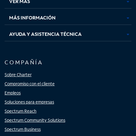
VER MÁS
pestaña
pestaña
pestaña
pestaña
nueva
nueva
nueva
nueva
MÁS INFORMACIÓN
AYUDA Y ASISTENCIA TÉCNICA
COMPAÑÍA
Sobre Charter
Compromiso con el cliente
Empleos
Soluciones para empresas
Spectrum Reach
Spectrum Community Solutions
Spectrum Business