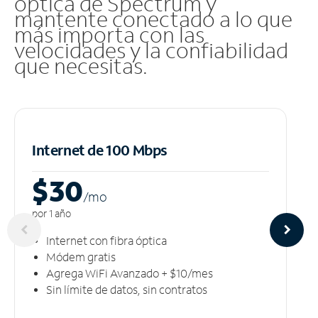
óptica de Spectrum y
mantente conectado a lo que
más importa con las
velocidades y la confiabilidad
que necesitas.
Internet de 100 Mbps
$30
/m
o
por 1 año
Internet con fibra óptica
Módem gratis
Agrega WiFi Avanzado + $10/mes
Sin límite de datos, sin contratos