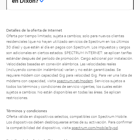
en Dixon?
Detalles de la oferta de Internet
Oferta por tiempo limitado; sujeta a cambios; solo para nuevos clientes
residenciales (que no hayan utilizado servicios de Spectrum en los últimos
30 días) y que estén al día en pagos con Spectrum. Los impuestos y cargos
son adicionales en ciertos estados. SPECTRUM INTERNET: se aplican tarifas
estándar después del período de promoción. Cargo adicional por instalación.
Velocidades basadas en conexión alámbrica. Las velocidades reales
(incluyendo conexión inalámbrica) varían y no están garantizadas. Se
requiere módem con capacidad Gig para velocidad Gig. Para ver una lista de
módems con capacidad, visita
spectrum.net/modem
. Servicios sujetos a
todos los términos y condiciones de servicio vigentes, los cuales están
sujetos a cambios. No están disponibles en todas las áreas. Se aplican
restricciones.
Términos y condiciones
Oferta válida en dispositivos selectos, compatibles con Spectrum Mobile.
Los dispositivos deben desbloquearse antes de su activación. Para confirmar
la compatibilidad del dispositivo, visita
spectrum.com/mobile/byod
.