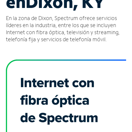
en
Dixon, KY
Administrar
En la zona de Dixon, Spectrum ofrece servicios
cuenta
Encuentra
líderes en la industria, entre los que se incluyen
una
Internet con fibra óptica, televisión y streaming,
tienda
telefonía fija y servicios de telefonía móvil.