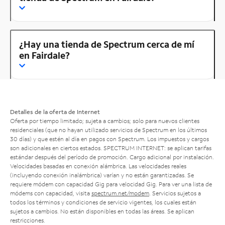
¿Hay una tienda de Spectrum cerca de mí
en Fairdale?
Detalles de la oferta de Internet
Oferta por tiempo limitado; sujeta a cambios; solo para nuevos clientes
residenciales (que no hayan utilizado servicios de Spectrum en los últimos
30 días) y que estén al día en pagos con Spectrum. Los impuestos y cargos
son adicionales en ciertos estados. SPECTRUM INTERNET: se aplican tarifas
estándar después del período de promoción. Cargo adicional por instalación.
Velocidades basadas en conexión alámbrica. Las velocidades reales
(incluyendo conexión inalámbrica) varían y no están garantizadas. Se
requiere módem con capacidad Gig para velocidad Gig. Para ver una lista de
módems con capacidad, visita
spectrum.net/modem
. Servicios sujetos a
todos los términos y condiciones de servicio vigentes, los cuales están
sujetos a cambios. No están disponibles en todas las áreas. Se aplican
restricciones.