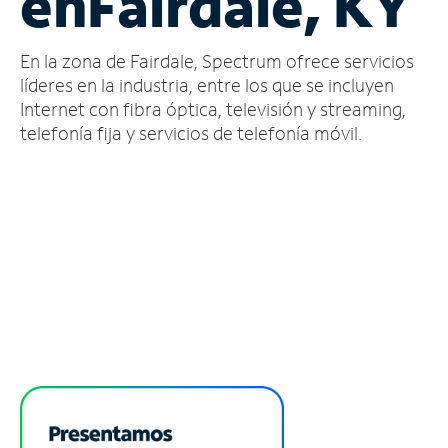
en
Fairdale, KY
Administrar
En la zona de Fairdale, Spectrum ofrece servicios
cuenta
Encuentra
líderes en la industria, entre los que se incluyen
una
Internet con fibra óptica, televisión y streaming,
tienda
telefonía fija y servicios de telefonía móvil.