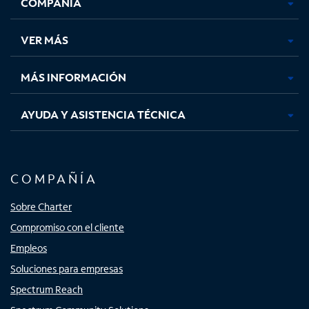
COMPAÑÍA
abre
abre
abre
abre
en
en
en
en
una
una
una
una
VER MÁS
pestaña
pestaña
pestaña
pestaña
nueva
nueva
nueva
nueva
MÁS INFORMACIÓN
AYUDA Y ASISTENCIA TÉCNICA
COMPAÑÍA
Sobre Charter
Compromiso con el cliente
Empleos
Soluciones para empresas
Spectrum Reach