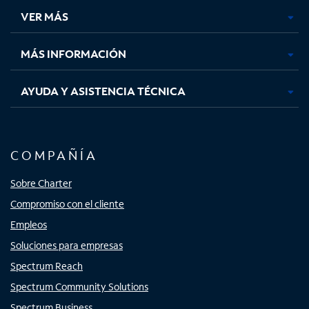
una
una
una
una
VER MÁS
pestaña
pestaña
pestaña
pestaña
nueva
nueva
nueva
nueva
MÁS INFORMACIÓN
AYUDA Y ASISTENCIA TÉCNICA
COMPAÑÍA
Sobre Charter
Compromiso con el cliente
Empleos
Soluciones para empresas
Spectrum Reach
Spectrum Community Solutions
Spectrum Business