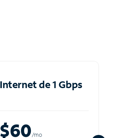
Internet de 1 Gbps
Inte
$60
$8
/m
o