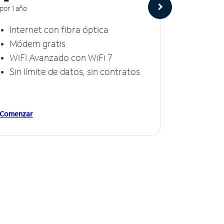
por 1 año
por 1 año
Internet con fibra óptica
Intern
Módem gratis
Módem
WiFi Avanzado con WiFi 7
Invinc
Sin límite de datos, sin contratos
Sin lí
Comenzar
Comenzar