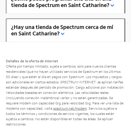
tienda de Spectrum en Saint Catharine?
¿Hay una tienda de Spectrum cerca de mí
en Saint Catharine?
Detalles de la oferta de Internet
Oferta por tiempo limitado; sujeta a cambios; solo para nuevos clientes
residenciales (que no hayan utilizado servicios de Spectrum en los últimos
30 días) y que estén al día en pagos con Spectrum. Los impuestos y cargos
son adicionales en ciertos estados. SPECTRUM INTERNET: se aplican tarifas
estándar después del período de promoción. Cargo adicional por instalación.
Velocidades basadas en conexión alámbrica. Las velocidades reales
(incluyendo conexión inalámbrica) varían y no están garantizadas. Se
requiere módem con capacidad Gig para velocidad Gig. Para ver una lista de
módems con capacidad, visita
spectrum.net/modem
. Servicios sujetos a
todos los términos y condiciones de servicio vigentes, los cuales están
sujetos a cambios. No están disponibles en todas las áreas. Se aplican
restricciones.