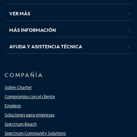
en
en
en
en
una
una
una
una
VER MÁS
pestaña
pestaña
pestaña
pestaña
nueva
nueva
nueva
nueva
MÁS INFORMACIÓN
AYUDA Y ASISTENCIA TÉCNICA
COMPAÑÍA
Sobre Charter
Compromiso con el cliente
Empleos
Soluciones para empresas
Spectrum Reach
Spectrum Community Solutions