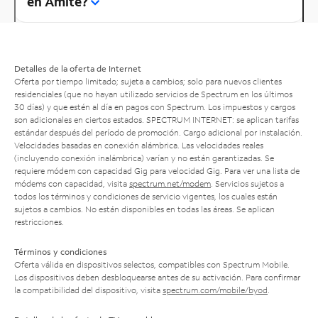
en Amite?
Detalles de la oferta de Internet
Oferta por tiempo limitado; sujeta a cambios; solo para nuevos clientes
residenciales (que no hayan utilizado servicios de Spectrum en los últimos
30 días) y que estén al día en pagos con Spectrum. Los impuestos y cargos
son adicionales en ciertos estados. SPECTRUM INTERNET: se aplican tarifas
estándar después del período de promoción. Cargo adicional por instalación.
Velocidades basadas en conexión alámbrica. Las velocidades reales
(incluyendo conexión inalámbrica) varían y no están garantizadas. Se
requiere módem con capacidad Gig para velocidad Gig. Para ver una lista de
módems con capacidad, visita
spectrum.net/modem
. Servicios sujetos a
todos los términos y condiciones de servicio vigentes, los cuales están
sujetos a cambios. No están disponibles en todas las áreas. Se aplican
restricciones.
Términos y condiciones
Oferta válida en dispositivos selectos, compatibles con Spectrum Mobile.
Los dispositivos deben desbloquearse antes de su activación. Para confirmar
la compatibilidad del dispositivo, visita
spectrum.com/mobile/byod
.