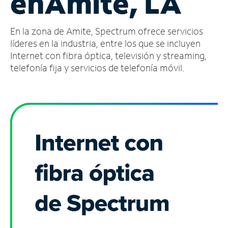
en
Amite, LA
Administrar
En la zona de Amite, Spectrum ofrece servicios
cuenta
Encuentra
líderes en la industria, entre los que se incluyen
una
Internet con fibra óptica, televisión y streaming,
tienda
telefonía fija y servicios de telefonía móvil.