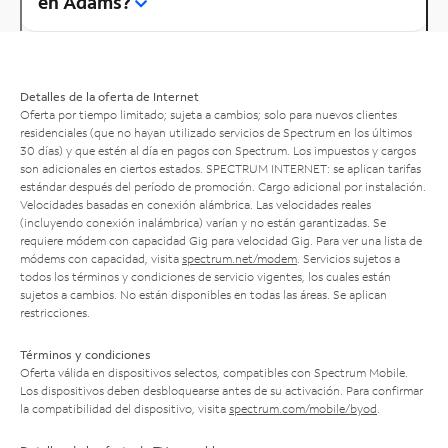
en Adams?
Detalles de la oferta de Internet
Oferta por tiempo limitado; sujeta a cambios; solo para nuevos clientes
residenciales (que no hayan utilizado servicios de Spectrum en los últimos
30 días) y que estén al día en pagos con Spectrum. Los impuestos y cargos
son adicionales en ciertos estados. SPECTRUM INTERNET: se aplican tarifas
estándar después del período de promoción. Cargo adicional por instalación.
Velocidades basadas en conexión alámbrica. Las velocidades reales
(incluyendo conexión inalámbrica) varían y no están garantizadas. Se
requiere módem con capacidad Gig para velocidad Gig. Para ver una lista de
módems con capacidad, visita
spectrum.net/modem
. Servicios sujetos a
todos los términos y condiciones de servicio vigentes, los cuales están
sujetos a cambios. No están disponibles en todas las áreas. Se aplican
restricciones.
Términos y condiciones
Oferta válida en dispositivos selectos, compatibles con Spectrum Mobile.
Los dispositivos deben desbloquearse antes de su activación. Para confirmar
la compatibilidad del dispositivo, visita
spectrum.com/mobile/byod
.