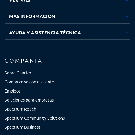
pestaña
pestaña
pestaña
pestaña
nueva
nueva
nueva
nueva
MÁS INFORMACIÓN
AYUDA Y ASISTENCIA TÉCNICA
COMPAÑÍA
Sobre Charter
Compromiso con el cliente
Empleos
Soluciones para empresas
Spectrum Reach
Spectrum Community Solutions
Spectrum Business