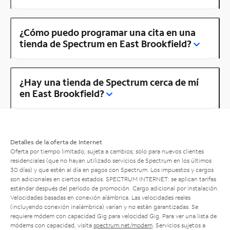
¿Cómo puedo programar una cita en una
tienda de Spectrum en East Brookfield?
¿Hay una tienda de Spectrum cerca de mí
en East Brookfield?
Detalles de la oferta de Internet
Oferta por tiempo limitado; sujeta a cambios; solo para nuevos clientes
residenciales (que no hayan utilizado servicios de Spectrum en los últimos
30 días) y que estén al día en pagos con Spectrum. Los impuestos y cargos
son adicionales en ciertos estados. SPECTRUM INTERNET: se aplican tarifas
estándar después del período de promoción. Cargo adicional por instalación.
Velocidades basadas en conexión alámbrica. Las velocidades reales
(incluyendo conexión inalámbrica) varían y no están garantizadas. Se
requiere módem con capacidad Gig para velocidad Gig. Para ver una lista de
módems con capacidad, visita
spectrum.net/modem
. Servicios sujetos a