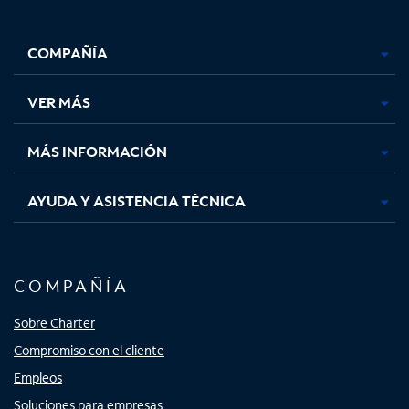
Facebook,
Instagram,
Youtube,
X,
se
se
se
se
COMPAÑÍA
abre
abre
abre
abre
en
en
en
en
una
una
una
una
VER MÁS
pestaña
pestaña
pestaña
pestaña
nueva
nueva
nueva
nueva
MÁS INFORMACIÓN
AYUDA Y ASISTENCIA TÉCNICA
COMPAÑÍA
Sobre Charter
Compromiso con el cliente
Empleos
Soluciones para empresas