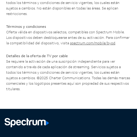
todos los términos y condiciones de servicio vigentes, los cuales están
sujetos a cambios. No están disponibles en todas las áreas. Se aplican
restricciones.
Términos y condiciones
Oferta válida en dispositivos selectos, compatibles con Spectrum Mobile.
Los dispositivos deben desbloquearse antes de su activación. Para confirmar
la compatibilidad del dispositivo, visita
spectrum.com/mobile/byod
.
Detalles de la oferta de TV por cable
Se requiere la activación de una suscripción independiente para ver
contenido a través de cada aplicación de streaming. Servicios sujetos a
todos los términos y condiciones de servicio vigentes, los cuales están
sujetos a cambios. ©2025 Charter Communications. Todas las demás marcas
comerciales y los logotipos presentes aquí son propiedad de sus respectivos
titulares.