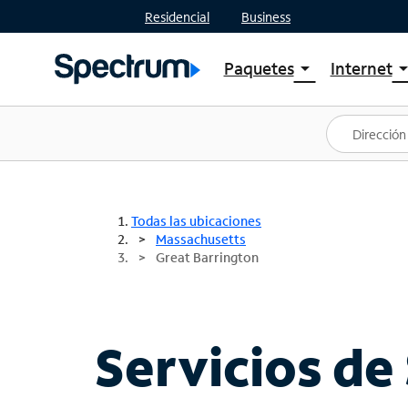
Residencial
Business
Paquetes
Internet
arrow_drop_down
arrow_drop
Ver paquetes
Spectr
Spectrum One
Planes
Mejores ofertas
Spectr
Ofertas en tu área
Intern
Todas las ubicaciones
Massachusetts
Great Barrington
Servicios de