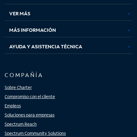
en
en
en
en
una
una
una
una
VER MÁS
pestaña
pestaña
pestaña
pestaña
nueva
nueva
nueva
nueva
MÁS INFORMACIÓN
AYUDA Y ASISTENCIA TÉCNICA
COMPAÑÍA
Sobre Charter
Compromiso con el cliente
Empleos
Soluciones para empresas
Spectrum Reach
Spectrum Community Solutions