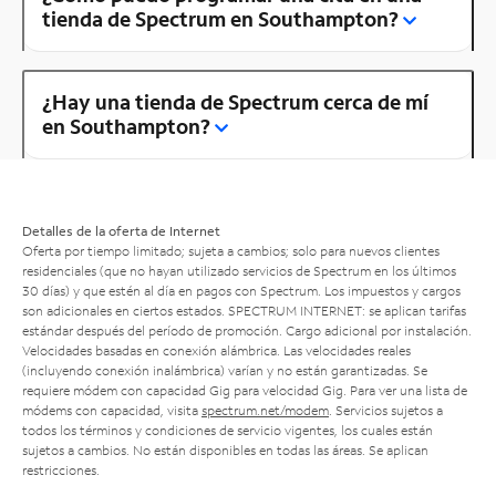
tienda de Spectrum en Southampton?
¿Hay una tienda de Spectrum cerca de mí
en Southampton?
Detalles de la oferta de Internet
Oferta por tiempo limitado; sujeta a cambios; solo para nuevos clientes
residenciales (que no hayan utilizado servicios de Spectrum en los últimos
30 días) y que estén al día en pagos con Spectrum. Los impuestos y cargos
son adicionales en ciertos estados. SPECTRUM INTERNET: se aplican tarifas
estándar después del período de promoción. Cargo adicional por instalación.
Velocidades basadas en conexión alámbrica. Las velocidades reales
(incluyendo conexión inalámbrica) varían y no están garantizadas. Se
requiere módem con capacidad Gig para velocidad Gig. Para ver una lista de
módems con capacidad, visita
spectrum.net/modem
. Servicios sujetos a
todos los términos y condiciones de servicio vigentes, los cuales están
sujetos a cambios. No están disponibles en todas las áreas. Se aplican
restricciones.