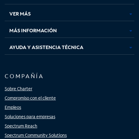
en
en
en
en
una
una
una
una
VER MÁS
pestaña
pestaña
pestaña
pestaña
nueva
nueva
nueva
nueva
MÁS INFORMACIÓN
AYUDA Y ASISTENCIA TÉCNICA
COMPAÑÍA
Sobre Charter
Compromiso con el cliente
Empleos
Soluciones para empresas
Spectrum Reach
Spectrum Community Solutions