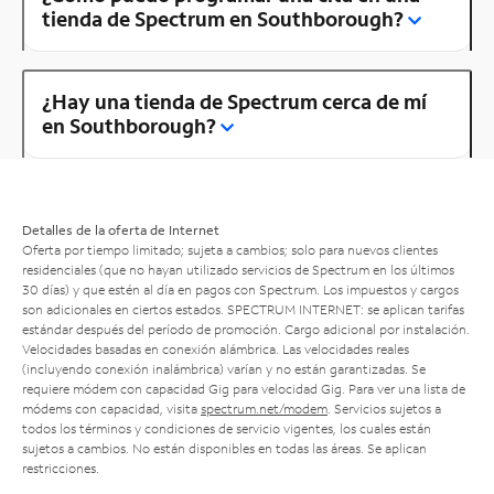
tienda de Spectrum en Southborough?
¿Hay una tienda de Spectrum cerca de mí
en Southborough?
Detalles de la oferta de Internet
Oferta por tiempo limitado; sujeta a cambios; solo para nuevos clientes
residenciales (que no hayan utilizado servicios de Spectrum en los últimos
30 días) y que estén al día en pagos con Spectrum. Los impuestos y cargos
son adicionales en ciertos estados. SPECTRUM INTERNET: se aplican tarifas
estándar después del período de promoción. Cargo adicional por instalación.
Velocidades basadas en conexión alámbrica. Las velocidades reales
(incluyendo conexión inalámbrica) varían y no están garantizadas. Se
requiere módem con capacidad Gig para velocidad Gig. Para ver una lista de
módems con capacidad, visita
spectrum.net/modem
. Servicios sujetos a
todos los términos y condiciones de servicio vigentes, los cuales están
sujetos a cambios. No están disponibles en todas las áreas. Se aplican
restricciones.