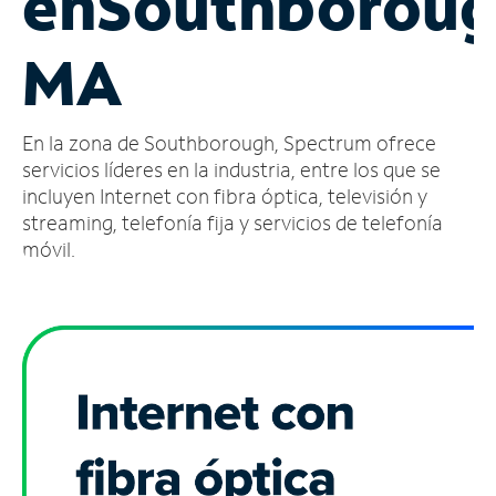
en
Southboroug
Administrar
MA
cuenta
Encuentra
una
En la zona de Southborough, Spectrum ofrece
tienda
servicios líderes en la industria, entre los que se
incluyen Internet con fibra óptica, televisión y
streaming, telefonía fija y servicios de telefonía
móvil.