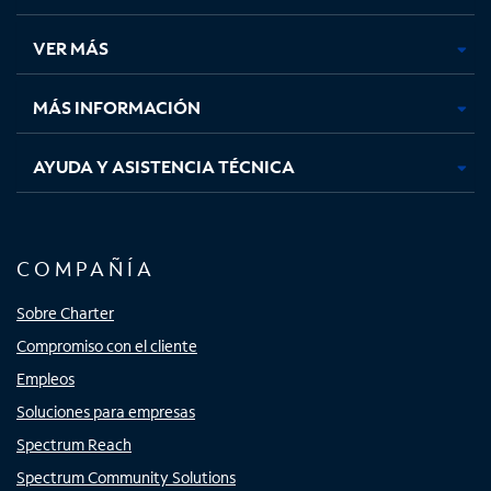
en
en
en
en
una
una
una
una
VER MÁS
pestaña
pestaña
pestaña
pestaña
nueva
nueva
nueva
nueva
MÁS INFORMACIÓN
AYUDA Y ASISTENCIA TÉCNICA
COMPAÑÍA
Sobre Charter
Compromiso con el cliente
Empleos
Soluciones para empresas
Spectrum Reach
Spectrum Community Solutions