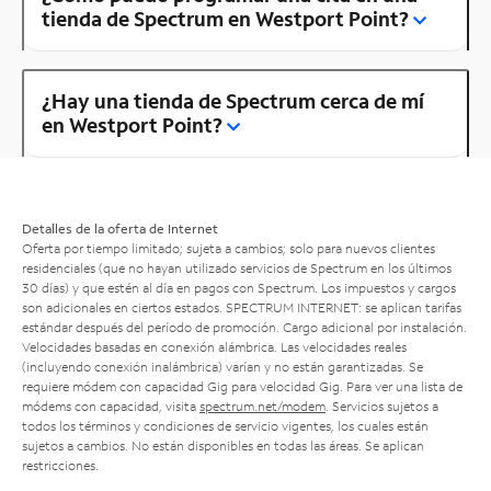
tienda de Spectrum en Westport Point?
¿Hay una tienda de Spectrum cerca de mí
en Westport Point?
Detalles de la oferta de Internet
Oferta por tiempo limitado; sujeta a cambios; solo para nuevos clientes
residenciales (que no hayan utilizado servicios de Spectrum en los últimos
30 días) y que estén al día en pagos con Spectrum. Los impuestos y cargos
son adicionales en ciertos estados. SPECTRUM INTERNET: se aplican tarifas
estándar después del período de promoción. Cargo adicional por instalación.
Velocidades basadas en conexión alámbrica. Las velocidades reales
(incluyendo conexión inalámbrica) varían y no están garantizadas. Se
requiere módem con capacidad Gig para velocidad Gig. Para ver una lista de
módems con capacidad, visita
spectrum.net/modem
. Servicios sujetos a
todos los términos y condiciones de servicio vigentes, los cuales están
sujetos a cambios. No están disponibles en todas las áreas. Se aplican
restricciones.