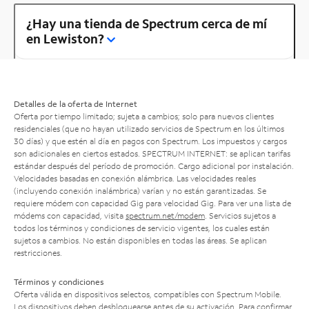
¿Hay una tienda de Spectrum cerca de mí
en Lewiston?
Detalles de la oferta de Internet
Oferta por tiempo limitado; sujeta a cambios; solo para nuevos clientes
residenciales (que no hayan utilizado servicios de Spectrum en los últimos
30 días) y que estén al día en pagos con Spectrum. Los impuestos y cargos
son adicionales en ciertos estados. SPECTRUM INTERNET: se aplican tarifas
estándar después del período de promoción. Cargo adicional por instalación.
Velocidades basadas en conexión alámbrica. Las velocidades reales
(incluyendo conexión inalámbrica) varían y no están garantizadas. Se
requiere módem con capacidad Gig para velocidad Gig. Para ver una lista de
módems con capacidad, visita
spectrum.net/modem
. Servicios sujetos a
todos los términos y condiciones de servicio vigentes, los cuales están
sujetos a cambios. No están disponibles en todas las áreas. Se aplican
restricciones.
Términos y condiciones
Oferta válida en dispositivos selectos, compatibles con Spectrum Mobile.
Los dispositivos deben desbloquearse antes de su activación. Para confirmar