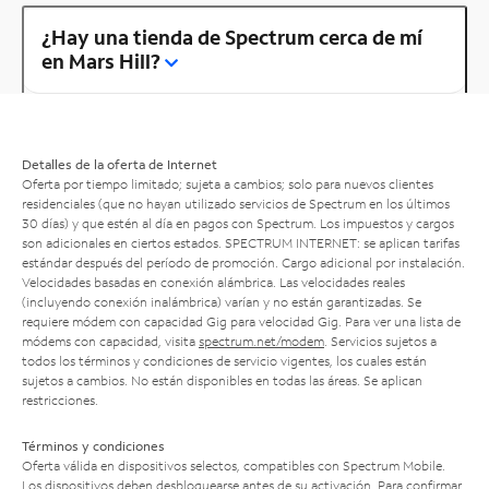
¿Hay una tienda de Spectrum cerca de mí
en Mars Hill?
Detalles de la oferta de Internet
Oferta por tiempo limitado; sujeta a cambios; solo para nuevos clientes
residenciales (que no hayan utilizado servicios de Spectrum en los últimos
30 días) y que estén al día en pagos con Spectrum. Los impuestos y cargos
son adicionales en ciertos estados. SPECTRUM INTERNET: se aplican tarifas
estándar después del período de promoción. Cargo adicional por instalación.
Velocidades basadas en conexión alámbrica. Las velocidades reales
(incluyendo conexión inalámbrica) varían y no están garantizadas. Se
requiere módem con capacidad Gig para velocidad Gig. Para ver una lista de
módems con capacidad, visita
spectrum.net/modem
. Servicios sujetos a
todos los términos y condiciones de servicio vigentes, los cuales están
sujetos a cambios. No están disponibles en todas las áreas. Se aplican
restricciones.
Términos y condiciones
Oferta válida en dispositivos selectos, compatibles con Spectrum Mobile.
Los dispositivos deben desbloquearse antes de su activación. Para confirmar