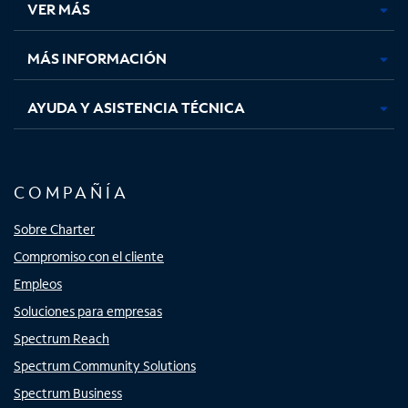
VER MÁS
pestaña
pestaña
pestaña
pestaña
nueva
nueva
nueva
nueva
MÁS INFORMACIÓN
AYUDA Y ASISTENCIA TÉCNICA
COMPAÑÍA
Sobre Charter
Compromiso con el cliente
Empleos
Soluciones para empresas
Spectrum Reach
Spectrum Community Solutions
Spectrum Business