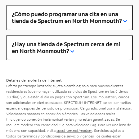
¿Cómo puedo programar una cita en una
tienda de Spectrum en North Monmouth?
¿Hay una tienda de Spectrum cerca de mí
en North Monmouth?
Detalles de la oferta de Internet
Oferta por tiempo limitado; sujeta a cambios; solo para nuevos clientes
residenciales (que no hayan utilizado servicios de Spectrum en los últimos
30 días) y que estén al día en pagos con Spectrum. Los impuestos y cargos
son adicionales en ciertos estados. SPECTRUM INTERNET: se aplican tarifas
estándar después del período de promoción. Cargo adicional por instalación.
Velocidades basadas en conexión alámbrica. Las velocidades reales
(incluyendo conexión inalámbrica) varían y no están garantizadas. Se
requiere módem con capacidad Gig para velocidad Gig. Para ver una lista de
módems con capacidad, visita
spectrum.net/modem
. Servicios sujetos a
todos los términos y condiciones de servicio vigentes, los cuales están