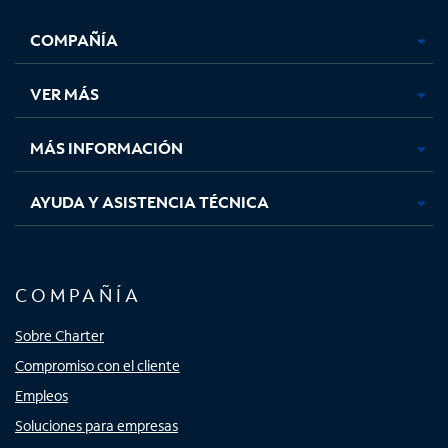
se
se
se
se
COMPAÑÍA
abre
abre
abre
abre
en
en
en
en
una
una
una
una
VER MÁS
pestaña
pestaña
pestaña
pestaña
nueva
nueva
nueva
nueva
MÁS INFORMACIÓN
AYUDA Y ASISTENCIA TÉCNICA
COMPAÑÍA
Sobre Charter
Compromiso con el cliente
Empleos
Soluciones para empresas